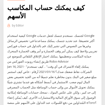
كيف يمكنك حساب المكاسب
الأسهم
by
Editor
كيفية استخدام Google لجنسك. نستخدم جنسك لجعل خدمات Google
أكثر تخصيصًا. عند تحديد جنسك، يمكنك مساعدتنا في: تخصيص الرسائل
وغيرها من النصوص التي تشير إليك. قم بالتداول في حساب فوركس
تجريبي ولاحظ كيف يمكن أمر وقف الخسارة و أمر وقف الخسارة المتحرك
حماية المكاسب وتعظيمها. يمكنك اختبار الإغلاق التلقائي للموضع عن
طريق إنشاء روبوت الفوركس من Robo-Advisor
Jan 16, 2021 · "يمكنك إلغاء الاشتراك في أي وقت" .. كيف تستخدم
الشركات نقاط ضعفك ضدك؟ 2021/01/16 أرقام - خاص كيف استثمر
مبلغ صغير في البنك بدون مخاطرة نعلم جميعًا أنه من الجيد تخصيص بعض
المال ليوم صعب. الاستثمار في أبسط أشكاله هو عندما تشتري شيئًا
يمكنك تحويل الأموال من وإلى حساب الوساطة مثل الحساب المصرفي
إلى حد كبير ، ولكن على عكس البنوك ، تمنحك حسابات الوساطة إمكانية
الوصول إلى سوق الأوراق المالية والاستثمارات الأخرى. كيف يُمكن إعفاء
المُتداولين من دفع العُمولات عند التداول على الأسهم على منصة eToro؟