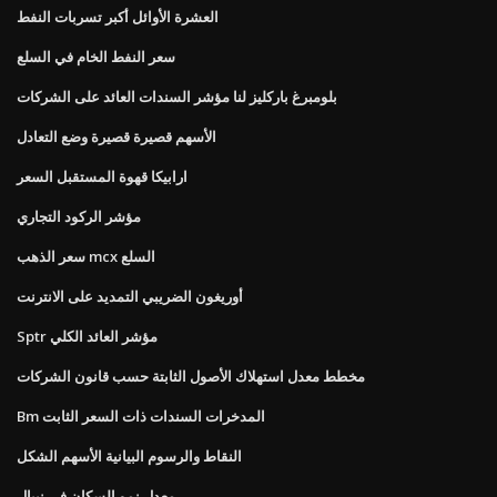
العشرة الأوائل أكبر تسربات النفط
سعر النفط الخام في السلع
بلومبرغ باركليز لنا مؤشر السندات العائد على الشركات
الأسهم قصيرة قصيرة وضع التعادل
ارابيكا قهوة المستقبل السعر
مؤشر الركود التجاري
سعر الذهب mcx السلع
أوريغون الضريبي التمديد على الانترنت
Sptr مؤشر العائد الكلي
مخطط معدل استهلاك الأصول الثابتة حسب قانون الشركات
Bm المدخرات السندات ذات السعر الثابت
النقاط والرسوم البيانية الأسهم الشكل
معدل نمو السكان في نيبال