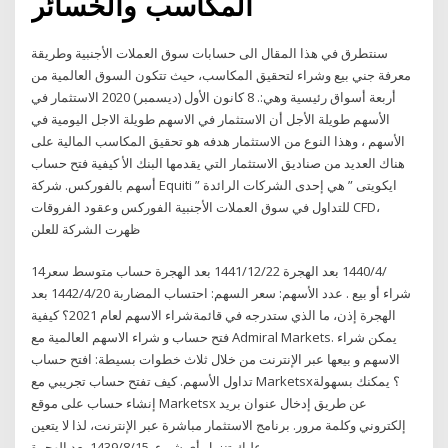
المكاسب والخسائر
سنتطرق في هذا المقال الى حسابات سوق العملات الأجنبية وطريقة
معرفة جني بيع وشراء لتحقيق المكاسب، حيث تتكون السوق العالمية من
أربعة أسواق رئيسية وهي:. 8 كانون الأول (ديسمبر) 2020 الاستثمار في
الأسهم طويلة الأجل أن الاستثمار في الاسهم طويلة الاجل اليومية في
الأسهم ، وهذا النوع من الاستثمار هدفه هو تحقيق المكاسب المالية على
هناك العديد من صناديق الاستثمار التي يقدمها البنك الأ كيفية فتح حساب
أسهم بالفوركس. شركة Equiti ” ايكويتى ” هي إحدى الشركات الرائدة
للتداول في سوق العملات الأجنبية الفوركس وعقود الفروقات CFD،
ظهرت الشركة للعلن
14‏‏/4‏‏/1440 بعد الهجرة 22‏‏/12‏‏/1441 بعد الهجرة حساب متوسط سعر
شراء أو بيع . عدد الأسهم: سعر السهم: احتساب المضاربة 20‏‏/4‏‏/1442 بعد
الهجرة إذن، ما الذي ستدرجه في قائمةشراء الاسهم لعام 2021؟ كيفية
فتح حساب و شراء الاسهم العالمية مع Admiral Markets. يمكن شراء
الاسهم و بيعها عبر الإنترنت من خلال ثلاث خطوات بسيطة: افتح حساب
تداول الأسهم. كيف تفتح حساب تجريبي مع Marketsx؟ يمكنك بسهولة
إنشاء حساب على موقع Marketsx عن طريق إدخال عنوان بريد
إلكتروني وكلمة مرور. برنامج الاستثمار مباشرة عبر الإنترنت، لذا لا يتعين
عليك تنزيل أي شيء. 15‏‏/8‏‏/1439 بعد الهجرة