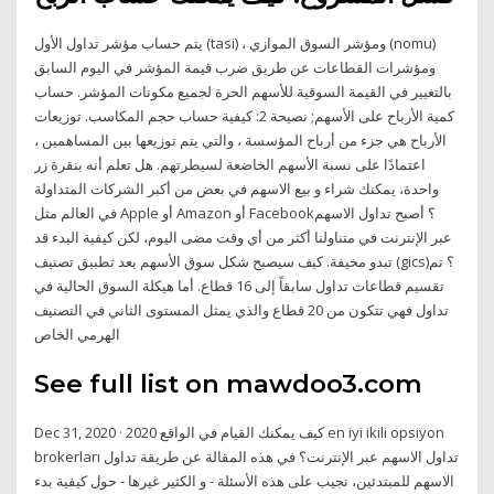
يتم حساب مؤشر تداول الأول (tasi) ، ومؤشر السوق الموازي (nomu)
ومؤشرات القطاعات عن طريق ضرب قيمة المؤشر في اليوم السابق
بالتغيير في القيمة السوقية للأسهم الحرة لجميع مكونات المؤشر. حساب
كمية الأرباح على الأسهم; نصيحة 2: كيفية حساب حجم المكاسب. توزيعات
الأرباح هي جزء من أرباح المؤسسة ، والتي يتم توزيعها بين المساهمين ،
اعتمادًا على نسبة الأسهم الخاضعة لسيطرتهم. هل تعلم أنه بنقرة زر
واحدة، يمكنك شراء و بيع الاسهم في بعض من أكبر الشركات المتداولة
في العالم مثل Apple أو Amazon أو Facebook؟ أصبح تداول الاسهم
عبر الإنترنت في متناولنا أكثر من أي وقت مضى اليوم، لكن كيفية البدء قد
تبدو مخيفة. كيف سيصبح شكل سوق الأسهم بعد تطبيق تصنيف (gics)؟ تم
تقسيم قطاعات تداول سابقاً إلى 16 قطاع. أما هيكلة السوق الحالية في
تداول فهي تتكون من 20 قطاع والذي يمثل المستوى الثاني في التصنيف
الهرمي الخاص
See full list on mawdoo3.com
Dec 31, 2020 · كيف يمكنك القيام في الواقع 2020 en iyi ikili opsiyon
brokerları تداول الاسهم عبر الإنترنت؟ في هذه المقالة عن طريقة تداول
الاسهم للمبتدئين، نجيب على هذه الأسئلة - و الكثير غيرها - حول كيفية بدء