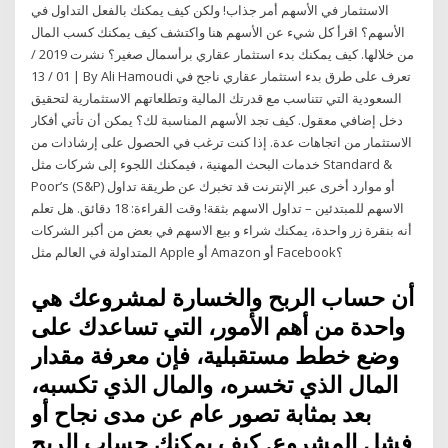
الاستثمار في الأسهم أمر جذاب! ولكن كيف يمكنك بالفعل التداول في
الأسهم؟ اقرأ كل شيء عن الأسهم هنا واكتشف كيف يمكنك كسب المال
من خلالها. كيف يمكنك بدء استثمار عقاري برأسمال صغير؟ نشرت 2019 /
01 / 13 | By Ali Hamoudi تعرف على طرق بدء استثمار عقاري ناجح في
السعودية التي تتناسب مع قدرتك المالية وتطلعاتهم الاستثمارية لتحقيق
دخل إضافي معقول. كيف تجد الأسهم المناسبة لك؟ يمكن أن تأتي أفكار
الاستثمار من اتجاهات عدة. إذا كنت ترغب في الحصول على إرشادات من
خدمات البحث المهنية ، فيمكنك اللجوء إلى شركات مثل Standard &
Poor’s (S&P) أو موارد أخرى عبر الإنترنت قد تخبرك عن طريقة تداول
الاسهم للمبتدئين – تداول الاسهم بثقة! وقت القراءة: 18 دقائق. هل تعلم
أنه بنقرة زر واحدة، يمكنك شراء و بيع الاسهم في بعض من أكبر الشركات
المتداولة في العالم مثل Apple أو Amazon أو Facebook؟
أن حساب الربح والخسارة لمشروعك هي
واحدة من أهم الأمور، التي تساعدك على
وضع خطط مستقبلية، فإن معرفة مقدار
المال الذي تخسره، والمال الذي تكسبه،
بعد بمثابة تصور عام عن مدى نجاح أو
فشل المشروع. كيف يمكنك حساب الربح