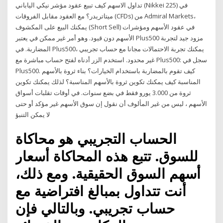
تداول الاسهم كيف تبيع عقود مؤشر نيكي الياباني (Nikkei 225) في
ميتاتريدر؟ مع العقود مقابل الفروقات (CFDs) من Admiral Markets،
يمكنك البيع على المكشوف (Short Sell) في عقود الأسهم ومؤشرات
الأسهم دون قيود. وهو أمر غير ممكن في يعتبر Plus500 مزود جيد لتجربة
المضاربة. في Plus500، يمكنك تجربة الاحتمالات مجانا مع حساب تجريبي
غير محدود. استخدم الزر أدناه لفتح حساب مباشرة مع Plus500: سجل في
Plus500. كيف تقوم بالمضاربة باستخدام الخيارات؟ بناء ثروة بالأسهم
المناسبة كيف يمكنك تكوين ثروة بالأسهم المناسبة؟ لذلك يمكنك تكوين
ثروة من 3.000 يورو فقط في بضع سنوات. في أوقات تقلبات أسواق
الأسهم ، ليس من غير المألوف أن نقول إن سوق الأسهم غير مؤكد أو حتى
لا يمكن التنبؤ
الحساب التجريبي هو محاكاة
للسوق. تتبع هذه المحاكاة أسعار
أسهم السوق الحقيقية. ومع ذلك،
أنت تتداول بمبالغ افتراضية مع
حساب تجريبي. وبالتالي فإن